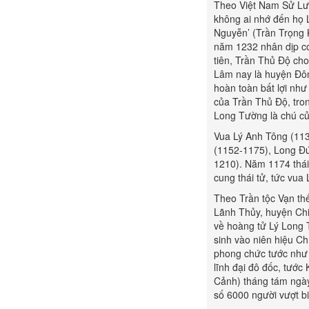
Theo Việt Nam Sử Lượ
không ai nhớ đến họ L
Nguyễn’ (Trần Trọng 
năm 1232 nhân dịp co
tiên, Trần Thủ Độ cho
Lâm nay là huyện Đông
hoàn toàn bất lợi như
của Trần Thủ Độ, tro
Long Tường là chú c
Vua Lý Anh Tông (113
(1152-1175), Long Đứ
1210). Năm 1174 thái
cung thái tử, tức vu
Theo Trần tộc Vạn th
Lãnh Thủy, huyện Chi
về hoàng tử Lý Long 
sinh vào niên hiệu C
phong chức tước như 
lĩnh đại đô đốc, tước
Cảnh) tháng tám ngày
số 6000 người vượt bi