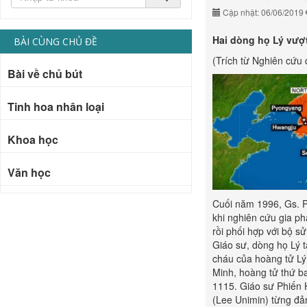
Cập nhật: 06/06/2019
Hai dòng họ Lý vượt 
BÀI CÙNG CHỦ ĐỀ
(Trích từ Nghiên cứu 
Bài về chủ bút
Tinh hoa nhân loại
Khoa học
Văn học
Cuối năm 1996, Gs. P
khi nghiên cứu gia p
rồi phối hợp với bộ s
Giáo sư, dòng họ Lý 
cháu của hoàng tử Lý
Minh, hoàng tử thứ b
1115. Giáo sư Phiến 
(Lee Unimin) từng đảm