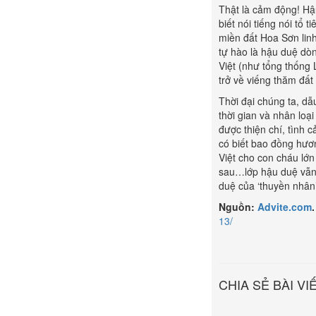
Thật là cảm động! Hậ
biết nói tiếng nói tổ
miền đất Hoa Sơn linh
tự hào là hậu duệ dòn
Việt (như tổng thống
trở về viếng thăm đất 
Thời đại chúng ta, dẫ
thời gian và nhân loại
được thiện chí, tình 
có biết bao đồng hươ
Việt cho con cháu lớ
sau…lớp hậu duệ vẫn 
duệ của ‘thuyền nhân
Nguồn:
Advite.com
13/
CHIA SẺ BÀI VI