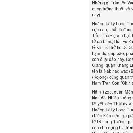
Những gì Trần tộc Vạ
dung tường thuật về 
nay):
Hoàng tử Lý Long Tườn
cực cao, nhất là đang
Trần Thủ Độ ám hại. B
tử đã bí mật lẻn về Ki
tế khí, rồi trở lại Đ
hạm đội gạp bão, phải
con ở lại đảo này. Đ
Giang, quận Khang Lin
tên là Nak-nac-wac 
(Kojong) cùng quần th
Nam Trấn Sơn (Chin s
Năm 1253, quân Mông 
kinh đô. Nhiều tướng 
tới yết kiến Thái úy 
Hoàng tử Lý Long Tườ
chiến kiên cường, qu
tử Lý Long Tường, ph
còn cho dựng bia trê