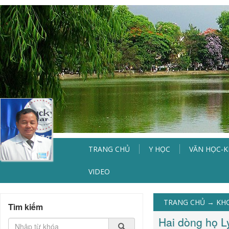
TRANG CHỦ
Y HỌC
VĂN HỌC-
VIDEO
TRANG CHỦ
→
KH
Tìm kiếm
Hai dòng họ Lý