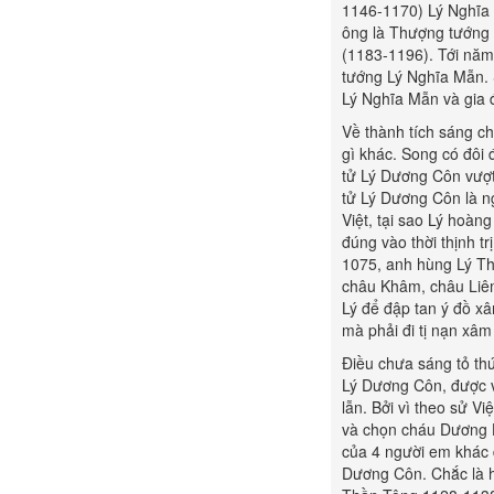
1146-1170) Lý Nghĩa
ông là Thượng tướng 
(1183-1196). Tới năm
tướng Lý Nghĩa Mẫn. S
Lý Nghĩa Mẫn và gia 
Về thành tích sáng ch
gì khác. Song có đôi
tử Lý Dương Côn vượt
tử Lý Dương Côn là n
Việt, tại sao Lý hoàng 
đúng vào thời thịnh t
1075, anh hùng Lý Th
châu Khâm, châu Liêm
Lý để đập tan ý đồ xâ
mà phải đi tị nạn xâm
Điều chưa sáng tỏ thứ
Lý Dương Côn, được v
lẫn. Bởi vì theo sử 
và chọn cháu Dương H
của 4 người em khác đ
Dương Côn. Chắc là h