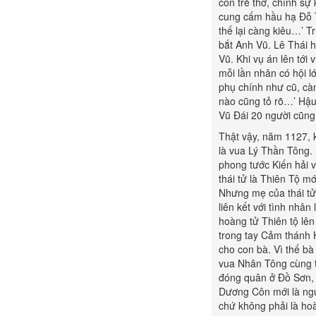
còn trẻ thơ, chính sự
cung cấm hầu hạ Đỗ T
thế lại càng kiêu…’ T
bắt Anh Vũ. Lê Thái h
Vũ. Khi vụ án lên tới
mỗi lần nhân có hội l
phụ chính như cũ, cà
nào cũng tỏ rõ…’ Hậu 
Vũ Đái 20 người cũng
Thật vậy, năm 1127, 
là vua Lý Thần Tông.
phong tước Kiến hải 
thái tử là Thiên Tộ m
Nhưng mẹ của thái tử
liên kết với tình nhâ
hoàng tử Thiên tộ lê
trong tay Cảm thánh H
cho con bà. Vì thế b
vua Nhân Tông cùng t
đóng quân ở Đồ Sơn, t
Dương Côn mới là ngư
chứ không phải là ho