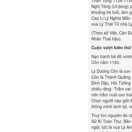
Thần Tông 1128-1138)
Nghị Tông (Ui-jiong)
khoảng 54 tuổi, làm g
Cao Li Lý Nghĩa Mẫn 
vua Lý Thái Tổ nhà Lý
(Theo sử Việt, Càn Đ
Nhân Thái hậu).
Cuộc vượt biên thứ
Nạn tranh bá đồ vương
Côn năm 1150.
Lý Dương Côn là con 
Côn là Thành Quảng h
Đinh Dậu, Hội Tường 
chiếu rằng: ‘Trẫm cai
nên trẫm nuôi con tr
Chọn người nào giỏi t
thông minh lanh lợi, v
Truy tìm nguyên do và
Sử Kí Toàn Thư, Bản K
ngôi, tức là vua Lý A