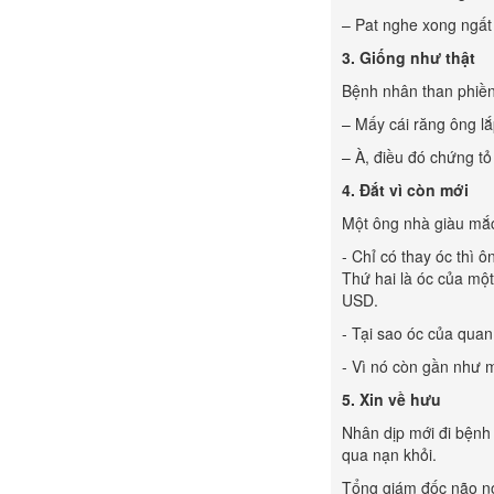
– Pat nghe xong ngất
3.
Giống như thật
Bệnh nhân than phiền 
– Mấy cái răng ông lắ
– À, điều đó chứng tỏ
4. Đắt vì còn mới
Một ông nhà giàu mắc
- Chỉ có thay óc thì 
Thứ hai là óc của một
USD.
- Tại sao óc của quan
- Vì nó còn gần như 
5. Xin về hưu
Nhân dịp mới đi bệnh 
qua nạn khỏi.
Tổng giám đốc não nó