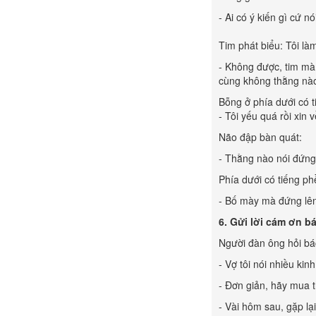
- Ai có ý kiến gì cứ nó
Tim phát biểu: Tôi làm
- Không được, tim mà 
cùng không thằng nà
Bỗng ở phía dưới có t
- Tôi yếu quá rồi xin
Não đập bàn quát:
- Thằng nào nói đứng
Phía dưới có tiếng p
- Bố mày mà đứng lê
6. Gửi lời cám ơn bá
Người đàn ông hỏi bác
- Vợ tôi nói nhiều ki
- Đơn giản, hãy mua 
- Vài hôm sau, gặp lạ