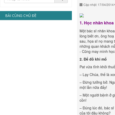
Cập nhật: 17/04/2014
BÀI CÙNG CHỦ ĐỀ
1. Học nhãn khoa
Một bác sĩ nhãn khoa 
lòng biết ơn, ông hoạ
sau, họa sĩ nọ mang t
những quan khách nổi 
- Cũng may mình học
2. Để đồ khi mổ
Pat vừa tỉnh khỏi thuố
– Lạy Chúa, thế là xon
– Đừng tưởng bở. Ngư
một lần nữa đấy!
– Một người bệnh ở gi
cồn!
– Đúng lúc đó, bác s
của tôi đâu không?