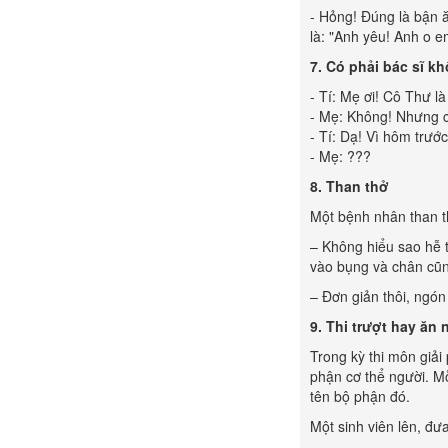
- Hỏng! Đúng là bận ă
là: "Anh yêu! Anh o e
7. Có phải bác sĩ k
- Tí: Mẹ ơi! Cô Thư l
- Mẹ: Không! Nhưng c
- Tí: Dạ! Vì hôm trướ
- Mẹ: ???
8. Than thở
Một bệnh nhân than t
– Không hiểu sao hễ t
vào bụng và chân cũn
– Đơn giản thôi, ngón 
9. Thi trượt hay ăn
Trong kỳ thi môn giải
phận cơ thể người. Mỗ
tên bộ phận đó.
Một sinh viên lên, đưa 